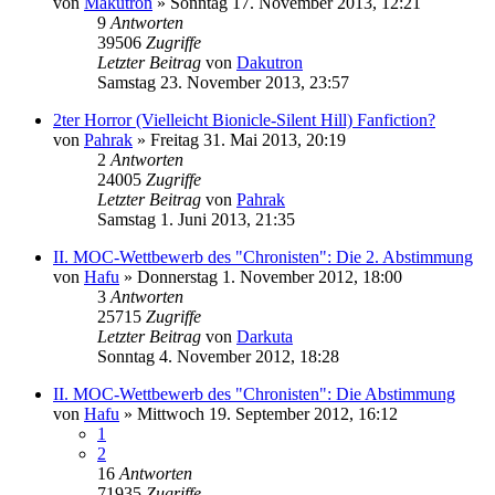
von
Makutron
»
Sonntag 17. November 2013, 12:21
9
Antworten
39506
Zugriffe
Letzter Beitrag
von
Dakutron
Samstag 23. November 2013, 23:57
2ter Horror (Vielleicht Bionicle-Silent Hill) Fanfiction?
von
Pahrak
»
Freitag 31. Mai 2013, 20:19
2
Antworten
24005
Zugriffe
Letzter Beitrag
von
Pahrak
Samstag 1. Juni 2013, 21:35
II. MOC-Wettbewerb des "Chronisten": Die 2. Abstimmung
von
Hafu
»
Donnerstag 1. November 2012, 18:00
3
Antworten
25715
Zugriffe
Letzter Beitrag
von
Darkuta
Sonntag 4. November 2012, 18:28
II. MOC-Wettbewerb des "Chronisten": Die Abstimmung
von
Hafu
»
Mittwoch 19. September 2012, 16:12
1
2
16
Antworten
71935
Zugriffe