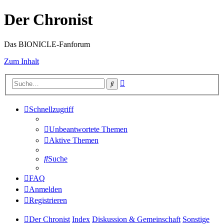
Der Chronist
Das BIONICLE-Fanforum
Zum Inhalt
Erweiterte
Suche
Suche
Schnellzugriff
Unbeantwortete Themen
Aktive Themen
Suche
FAQ
Anmelden
Registrieren
Der Chronist
Index
Diskussion & Gemeinschaft
Sonstige