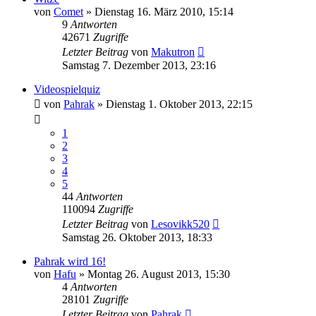
von
Comet
»
Dienstag 16. März 2010, 15:14
9
Antworten
42671
Zugriffe
Letzter Beitrag
von
Makutron
Samstag 7. Dezember 2013, 23:16
Videospielquiz
von
Pahrak
»
Dienstag 1. Oktober 2013, 22:15
1
2
3
4
5
44
Antworten
110094
Zugriffe
Letzter Beitrag
von
Lesovikk520
Samstag 26. Oktober 2013, 18:33
Pahrak wird 16!
von
Hafu
»
Montag 26. August 2013, 15:30
4
Antworten
28101
Zugriffe
Letzter Beitrag
von
Pahrak