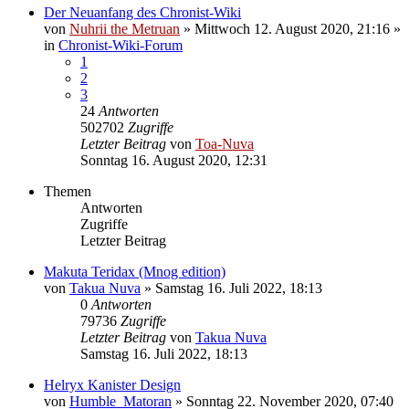
Der Neuanfang des Chronist-Wiki
von
Nuhrii the Metruan
»
Mittwoch 12. August 2020, 21:16
»
in
Chronist-Wiki-Forum
1
2
3
24
Antworten
502702
Zugriffe
Letzter Beitrag
von
Toa-Nuva
Sonntag 16. August 2020, 12:31
Themen
Antworten
Zugriffe
Letzter Beitrag
Makuta Teridax (Mnog edition)
von
Takua Nuva
»
Samstag 16. Juli 2022, 18:13
0
Antworten
79736
Zugriffe
Letzter Beitrag
von
Takua Nuva
Samstag 16. Juli 2022, 18:13
Helryx Kanister Design
von
Humble_Matoran
»
Sonntag 22. November 2020, 07:40