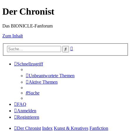
Der Chronist
Das BIONICLE-Fanforum
Zum Inhalt
Erweiterte
Suche
Suche
Schnellzugriff
Unbeantwortete Themen
Aktive Themen
Suche
FAQ
Anmelden
Registrieren
Der Chronist
Index
Kunst & Kreatives
Fanfiction