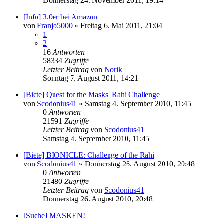
Donnerstag 24. November 2011, 19:14
[Info] 3.0er bei Amazon
von
Franjo5000
»
Freitag 6. Mai 2011, 21:04
1
2
16
Antworten
58334
Zugriffe
Letzter Beitrag
von
Norik
Sonntag 7. August 2011, 14:21
[Biete] Quest for the Masks: Rahi Challenge
von
Scodonius41
»
Samstag 4. September 2010, 11:45
0
Antworten
21591
Zugriffe
Letzter Beitrag
von
Scodonius41
Samstag 4. September 2010, 11:45
[Biete] BIONICLE: Challenge of the Rahi
von
Scodonius41
»
Donnerstag 26. August 2010, 20:48
0
Antworten
21480
Zugriffe
Letzter Beitrag
von
Scodonius41
Donnerstag 26. August 2010, 20:48
[Suche] MASKEN!