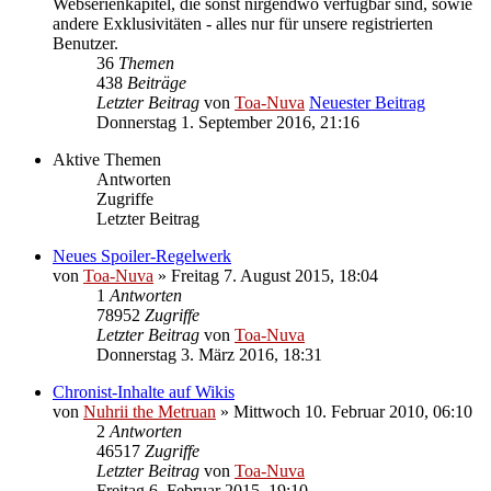
Webserienkapitel, die sonst nirgendwo verfügbar sind, sowie
andere Exklusivitäten - alles nur für unsere registrierten
Benutzer.
36
Themen
438
Beiträge
Letzter Beitrag
von
Toa-Nuva
Neuester Beitrag
Donnerstag 1. September 2016, 21:16
Aktive Themen
Antworten
Zugriffe
Letzter Beitrag
Neues Spoiler-Regelwerk
von
Toa-Nuva
»
Freitag 7. August 2015, 18:04
1
Antworten
78952
Zugriffe
Letzter Beitrag
von
Toa-Nuva
Donnerstag 3. März 2016, 18:31
Chronist-Inhalte auf Wikis
von
Nuhrii the Metruan
»
Mittwoch 10. Februar 2010, 06:10
2
Antworten
46517
Zugriffe
Letzter Beitrag
von
Toa-Nuva
Freitag 6. Februar 2015, 19:10