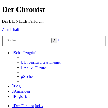
Der Chronist
Das BIONICLE-Fanforum
Zum Inhalt
Erweiterte
Suche
Suche
Schnellzugriff
Unbeantwortete Themen
Aktive Themen
Suche
FAQ
Anmelden
Registrieren
Der Chronist
Index