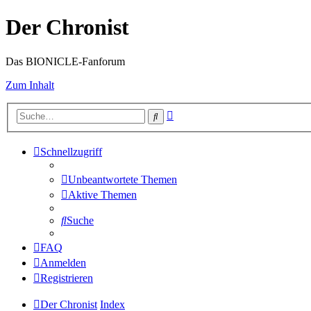
Der Chronist
Das BIONICLE-Fanforum
Zum Inhalt
Erweiterte
Suche
Suche
Schnellzugriff
Unbeantwortete Themen
Aktive Themen
Suche
FAQ
Anmelden
Registrieren
Der Chronist
Index