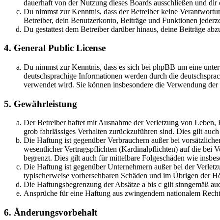
dauerhaft von der Nutzung dieses Boards ausschließen und dir e
Du nimmst zur Kenntnis, dass der Betreiber keine Verantwortung 
Betreiber, dein Benutzerkonto, Beiträge und Funktionen jederze
Du gestattest dem Betreiber darüber hinaus, deine Beiträge abz
4. General Public License
Du nimmst zur Kenntnis, dass es sich bei phpBB um eine unter
deutschsprachige Informationen werden durch die deutschsprac
verwendet wird. Sie können insbesondere die Verwendung der S
5. Gewährleistung
Der Betreiber haftet mit Ausnahme der Verletzung von Leben, Kö
grob fahrlässiges Verhalten zurückzuführen sind. Dies gilt au
Die Haftung ist gegenüber Verbrauchern außer bei vorsätzlich
wesentlicher Vertragspflichten (Kardinalpflichten) auf die be
begrenzt. Dies gilt auch für mittelbare Folgeschäden wie ins
Die Haftung ist gegenüber Unternehmern außer bei der Verletzu
typischerweise vorhersehbaren Schäden und im Übrigen der Höh
Die Haftungsbegrenzung der Absätze a bis c gilt sinngemäß auc
Ansprüche für eine Haftung aus zwingendem nationalem Recht 
6. Änderungsvorbehalt