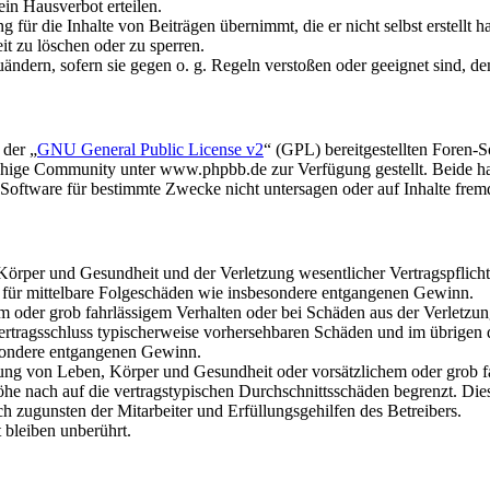
in Hausverbot erteilen.
für die Inhalte von Beiträgen übernimmt, die er nicht selbst erstellt 
it zu löschen oder zu sperren.
uändern, sofern sie gegen o. g. Regeln verstoßen oder geeignet sind, 
 der „
GNU General Public License v2
“ (GPL) bereitgestellten Foren
hige Community unter www.phpbb.de zur Verfügung gestellt. Beide hab
oftware für bestimmte Zwecke nicht untersagen oder auf Inhalte frem
rper und Gesundheit und der Verletzung wesentlicher Vertragspflichten
ch für mittelbare Folgeschäden wie insbesondere entgangenen Gewinn.
em oder grob fahrlässigem Verhalten oder bei Schäden aus der Verletz
i Vertragsschluss typischerweise vorhersehbaren Schäden und im übrigen
besondere entgangenen Gewinn.
ng von Leben, Körper und Gesundheit oder vorsätzlichem oder grob fah
e nach auf die vertragstypischen Durchschnittsschäden begrenzt. Dies
h zugunsten der Mitarbeiter und Erfüllungsgehilfen des Betreibers.
bleiben unberührt.