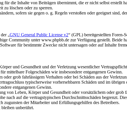
für die Inhalte von Beiträgen übernimmt, die er nicht selbst erstellt 
it zu löschen oder zu sperren.
uändern, sofern sie gegen o. g. Regeln verstoßen oder geeignet sind, 
 der „
GNU General Public License v2
“ (GPL) bereitgestellten Foren
hige Community unter www.phpbb.de zur Verfügung gestellt. Beide hab
oftware für bestimmte Zwecke nicht untersagen oder auf Inhalte frem
rper und Gesundheit und der Verletzung wesentlicher Vertragspflichten
ch für mittelbare Folgeschäden wie insbesondere entgangenen Gewinn.
em oder grob fahrlässigem Verhalten oder bei Schäden aus der Verletz
i Vertragsschluss typischerweise vorhersehbaren Schäden und im übrigen
besondere entgangenen Gewinn.
ng von Leben, Körper und Gesundheit oder vorsätzlichem oder grob fah
e nach auf die vertragstypischen Durchschnittsschäden begrenzt. Dies
h zugunsten der Mitarbeiter und Erfüllungsgehilfen des Betreibers.
bleiben unberührt.