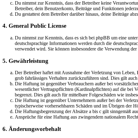
Du nimmst zur Kenntnis, dass der Betreiber keine Verantwortung 
Betreiber, dein Benutzerkonto, Beiträge und Funktionen jederze
Du gestattest dem Betreiber darüber hinaus, deine Beiträge abz
4. General Public License
Du nimmst zur Kenntnis, dass es sich bei phpBB um eine unter
deutschsprachige Informationen werden durch die deutschsprac
verwendet wird. Sie können insbesondere die Verwendung der S
5. Gewährleistung
Der Betreiber haftet mit Ausnahme der Verletzung von Leben, Kö
grob fahrlässiges Verhalten zurückzuführen sind. Dies gilt au
Die Haftung ist gegenüber Verbrauchern außer bei vorsätzlich
wesentlicher Vertragspflichten (Kardinalpflichten) auf die be
begrenzt. Dies gilt auch für mittelbare Folgeschäden wie ins
Die Haftung ist gegenüber Unternehmern außer bei der Verletzu
typischerweise vorhersehbaren Schäden und im Übrigen der Höh
Die Haftungsbegrenzung der Absätze a bis c gilt sinngemäß auc
Ansprüche für eine Haftung aus zwingendem nationalem Recht 
6. Änderungsvorbehalt