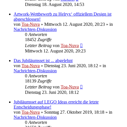
Dienstag 18. August 2020, 14:53
Artwork-Wettbewerb zu Helryx‘ offiziellem Design ist
abgeschlossen!
von
Toa-Nuva
»
Mittwoch 12. August 2020, 20:23
» in
Nachrichten-Diskussion
0
Antworten
18452
Zugriffe
Letzter Beitrag
von
Toa-Nuva
Mittwoch 12. August 2020, 20:23
Das Jubiläumsset ist ... abgelehnt
von
Toa-Nuva
»
Dienstag 23. Juni 2020, 18:12
» in
Nachrichten-Diskussion
0
Antworten
18139
Zugriffe
Letzter Beitrag
von
Toa-Nuva
Dienstag 23. Juni 2020, 18:12
Jubiläumsset auf LEGO Ideas erreicht die letzte
Entscheidungsphase!
von
Toa-Nuva
»
Sonntag 27. Oktober 2019, 18:18
» in
Nachrichten-Diskussion
0
Antworten