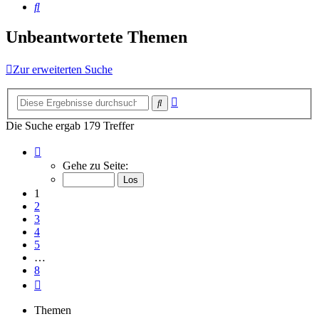
Suche
Unbeantwortete Themen
Zur erweiterten Suche
Erweiterte
Suche
Suche
Die Suche ergab 179 Treffer
Seite
1
Gehe zu Seite:
von
8
1
2
3
4
5
…
8
Nächste
Themen