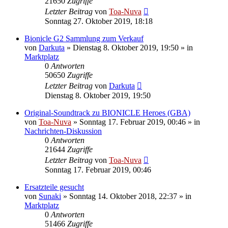
21650
Zugriffe
Letzter Beitrag
von
Toa-Nuva
Sonntag 27. Oktober 2019, 18:18
Bionicle G2 Sammlung zum Verkauf
von
Darkuta
»
Dienstag 8. Oktober 2019, 19:50
» in
Marktplatz
0
Antworten
50650
Zugriffe
Letzter Beitrag
von
Darkuta
Dienstag 8. Oktober 2019, 19:50
Original-Soundtrack zu BIONICLE Heroes (GBA)
von
Toa-Nuva
»
Sonntag 17. Februar 2019, 00:46
» in
Nachrichten-Diskussion
0
Antworten
21644
Zugriffe
Letzter Beitrag
von
Toa-Nuva
Sonntag 17. Februar 2019, 00:46
Ersatzteile gesucht
von
Sunaki
»
Sonntag 14. Oktober 2018, 22:37
» in
Marktplatz
0
Antworten
51466
Zugriffe