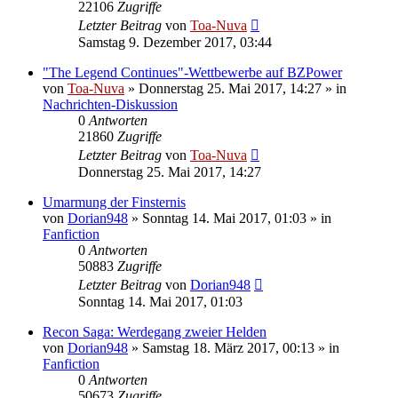
22106
Zugriffe
Letzter Beitrag
von
Toa-Nuva
Samstag 9. Dezember 2017, 03:44
"The Legend Continues"-Wettbewerbe auf BZPower
von
Toa-Nuva
»
Donnerstag 25. Mai 2017, 14:27
» in
Nachrichten-Diskussion
0
Antworten
21860
Zugriffe
Letzter Beitrag
von
Toa-Nuva
Donnerstag 25. Mai 2017, 14:27
Umarmung der Finsternis
von
Dorian948
»
Sonntag 14. Mai 2017, 01:03
» in
Fanfiction
0
Antworten
50883
Zugriffe
Letzter Beitrag
von
Dorian948
Sonntag 14. Mai 2017, 01:03
Recon Saga: Werdegang zweier Helden
von
Dorian948
»
Samstag 18. März 2017, 00:13
» in
Fanfiction
0
Antworten
50673
Zugriffe