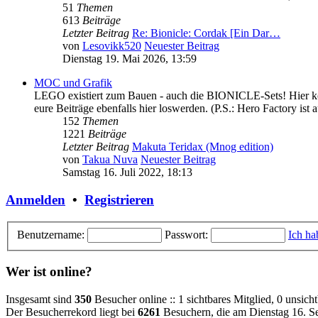
51
Themen
613
Beiträge
Letzter Beitrag
Re: Bionicle: Cordak [Ein Dar…
von
Lesovikk520
Neuester Beitrag
Dienstag 19. Mai 2026, 13:59
MOC und Grafik
LEGO existiert zum Bauen - auch die BIONICLE-Sets! Hier könnt
eure Beiträge ebenfalls hier loswerden. (P.S.: Hero Factory ist a
152
Themen
1221
Beiträge
Letzter Beitrag
Makuta Teridax (Mnog edition)
von
Takua Nuva
Neuester Beitrag
Samstag 16. Juli 2022, 18:13
Anmelden
•
Registrieren
Benutzername:
Passwort:
Ich ha
Wer ist online?
Insgesamt sind
350
Besucher online :: 1 sichtbares Mitglied, 0 unsic
Der Besucherrekord liegt bei
6261
Besuchern, die am Dienstag 16. Se