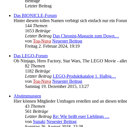
Beiträge
Letzter Beitrag
Das BIONICLE-Forum
Hinter diesem tollen Namen verbirgt sich einfach nur ein Fo
144
Themen
1653
Beiträge
Letzter Beitrag
Das Chronist-Magazin zum Down…
von
Toa-Nuva
Neuester Beitrag
Freitag 2. Februar 2024, 19:19
Das LEGO-Forum
Ob Ninjago, Hero Factory, Star Wars, The LEGO Movie - alle
82
Themen
1182
Beiträge
Letzter Beitrag
LEGO-Produktkatalog 1. Halbja…
von
Toa-Nuva
Neuester Beitrag
Samstag 19. Dezember 2015, 13:27
Abstimmungen
Hier können Mitglieder Umfragen erstellen und an diesen teil
43
Themen
561
Beiträge
Letzter Beitrag
Re: Wie heißt euer Lieblings …
von
Sunaki
Neuester Beitrag
Sonntag 26. August 2018, 23:38