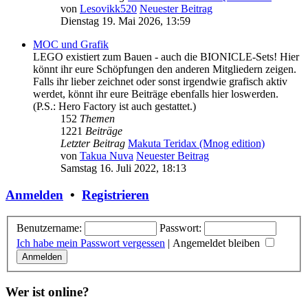
von
Lesovikk520
Neuester Beitrag
Dienstag 19. Mai 2026, 13:59
MOC und Grafik
LEGO existiert zum Bauen - auch die BIONICLE-Sets! Hier
könnt ihr eure Schöpfungen den anderen Mitgliedern zeigen.
Falls ihr lieber zeichnet oder sonst irgendwie grafisch aktiv
werdet, könnt ihr eure Beiträge ebenfalls hier loswerden.
(P.S.: Hero Factory ist auch gestattet.)
152
Themen
1221
Beiträge
Letzter Beitrag
Makuta Teridax (Mnog edition)
von
Takua Nuva
Neuester Beitrag
Samstag 16. Juli 2022, 18:13
Anmelden
•
Registrieren
Benutzername:
Passwort:
Ich habe mein Passwort vergessen
|
Angemeldet bleiben
Wer ist online?