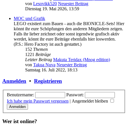
von
Lesovikk520
Neuester Beitrag
Dienstag 19. Mai 2026, 13:59
MOC und Grafik
LEGO existiert zum Bauen - auch die BIONICLE-Sets! Hier
könnt ihr eure Schöpfungen den anderen Mitgliedern zeigen.
Falls ihr lieber zeichnet oder sonst irgendwie grafisch aktiv
werdet, könnt ihr eure Beiträge ebenfalls hier loswerden.
(P.S.: Hero Factory ist auch gestattet.)
152
Themen
1221
Beiträge
Letzter Beitrag
Makuta Teridax (Mnog edition)
von
Takua Nuva
Neuester Beitrag
Samstag 16. Juli 2022, 18:13
Anmelden
•
Registrieren
Benutzername:
Passwort:
Ich habe mein Passwort vergessen
|
Angemeldet bleiben
Wer ist online?